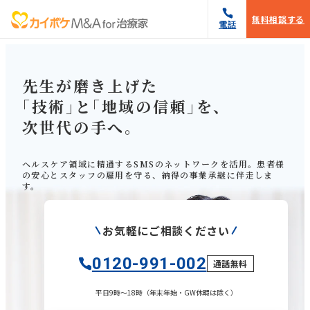
無料相談する
先生が磨き上げた
「
技術
」
と
「
地域の信頼
」
を、
次世代の手へ。
ヘルスケア領域に精通するSMSのネットワークを活用。患者様
の安心と
スタッフの雇用を守る、納得の事業承継に伴走しま
す。
お気軽にご相談ください
0120-991-002
通話
無料
平日9時〜18時（年末年始・GW休暇は除く）